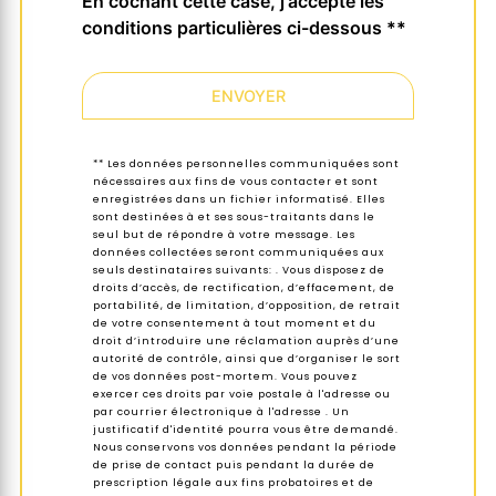
En cochant cette case, j'accepte les
conditions particulières ci-dessous **
ENVOYER
** Les données personnelles communiquées sont
nécessaires aux fins de vous contacter et sont
enregistrées dans un fichier informatisé. Elles
sont destinées à et ses sous-traitants dans le
seul but de répondre à votre message. Les
données collectées seront communiquées aux
seuls destinataires suivants: . Vous disposez de
droits d’accès, de rectification, d’effacement, de
portabilité, de limitation, d’opposition, de retrait
de votre consentement à tout moment et du
droit d’introduire une réclamation auprès d’une
autorité de contrôle, ainsi que d’organiser le sort
de vos données post-mortem. Vous pouvez
exercer ces droits par voie postale à l'adresse ou
par courrier électronique à l'adresse . Un
justificatif d'identité pourra vous être demandé.
Nous conservons vos données pendant la période
de prise de contact puis pendant la durée de
prescription légale aux fins probatoires et de