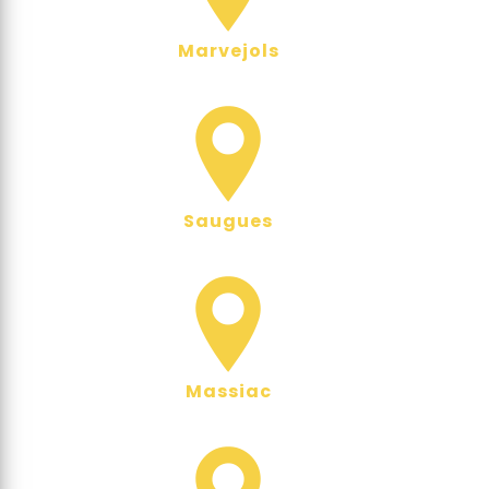
Marvejols
Saugues
Massiac