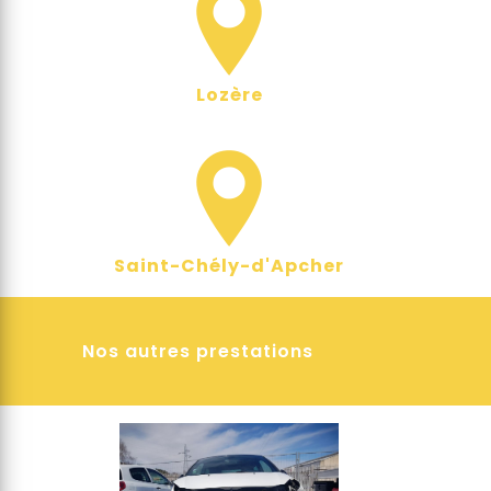
Lozère
Saint-Chély-d'Apcher
Nos autres prestations