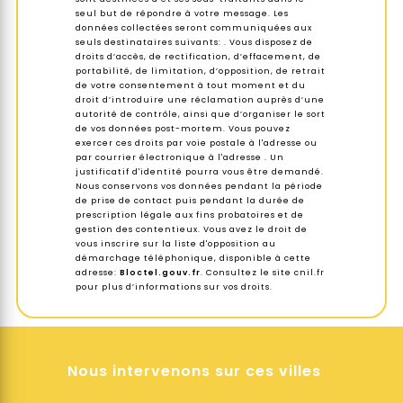
seul but de répondre à votre message. Les
données collectées seront communiquées aux
seuls destinataires suivants: . Vous disposez de
droits d’accès, de rectification, d’effacement, de
portabilité, de limitation, d’opposition, de retrait
de votre consentement à tout moment et du
droit d’introduire une réclamation auprès d’une
autorité de contrôle, ainsi que d’organiser le sort
de vos données post-mortem. Vous pouvez
exercer ces droits par voie postale à l'adresse ou
par courrier électronique à l'adresse . Un
justificatif d'identité pourra vous être demandé.
Nous conservons vos données pendant la période
de prise de contact puis pendant la durée de
prescription légale aux fins probatoires et de
gestion des contentieux. Vous avez le droit de
vous inscrire sur la liste d'opposition au
démarchage téléphonique, disponible à cette
adresse:
Bloctel.gouv.fr
. Consultez le site cnil.fr
pour plus d’informations sur vos droits.
Nous intervenons sur ces villes