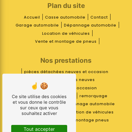
Plan du site
Accueil
Casse automobile
Contact
Garage automobile
Dépannage automobile
Location de véhicules
Vente et montage de pneus
Nos prestations
pièces détachées neuves et occasion
pièces détachées neuves
pièces détachées occasion
mécanique réparation
remorquage
Ce site utilise des cookies
et vous donne le contrôle
casse automobile
dépannage automobile
sur ceux que vous
garage automobile
location de véhicules
souhaitez activer
pneus
vente pneus
montage pneus
Tout accepter