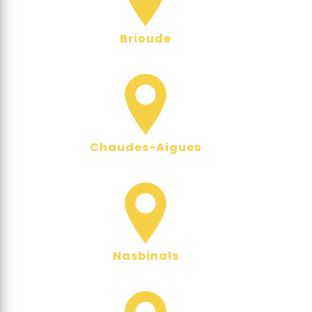
Brioude
Chaudes-Aigues
Nasbinals