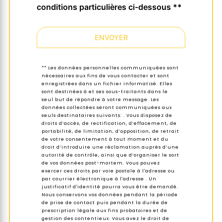
conditions particulières ci-dessous **
ENVOYER
** Les données personnelles communiquées sont
nécessaires aux fins de vous contacter et sont
enregistrées dans un fichier informatisé. Elles
sont destinées à et ses sous-traitants dans le
seul but de répondre à votre message. Les
données collectées seront communiquées aux
seuls destinataires suivants: . Vous disposez de
droits d’accès, de rectification, d’effacement, de
portabilité, de limitation, d’opposition, de retrait
de votre consentement à tout moment et du
droit d’introduire une réclamation auprès d’une
autorité de contrôle, ainsi que d’organiser le sort
de vos données post-mortem. Vous pouvez
exercer ces droits par voie postale à l'adresse ou
par courrier électronique à l'adresse . Un
justificatif d'identité pourra vous être demandé.
Nous conservons vos données pendant la période
de prise de contact puis pendant la durée de
prescription légale aux fins probatoires et de
gestion des contentieux. Vous avez le droit de