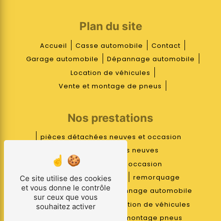
Plan du site
Accueil
Casse automobile
Contact
Garage automobile
Dépannage automobile
Location de véhicules
Vente et montage de pneus
Nos prestations
pièces détachées neuves et occasion
pièces détachées neuves
pièces détachées occasion
mécanique réparation
remorquage
Ce site utilise des cookies
et vous donne le contrôle
casse automobile
dépannage automobile
sur ceux que vous
garage automobile
location de véhicules
souhaitez activer
pneus
vente pneus
montage pneus