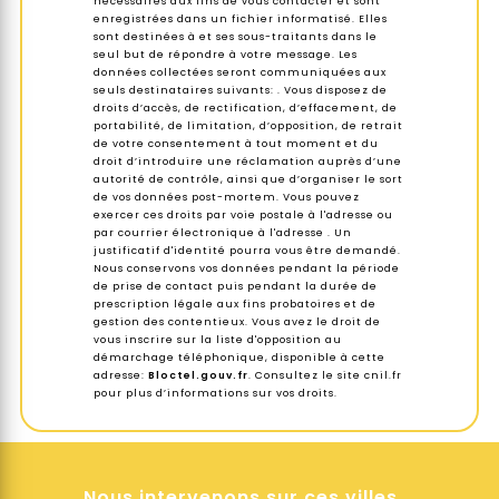
nécessaires aux fins de vous contacter et sont
enregistrées dans un fichier informatisé. Elles
sont destinées à et ses sous-traitants dans le
seul but de répondre à votre message. Les
données collectées seront communiquées aux
seuls destinataires suivants: . Vous disposez de
droits d’accès, de rectification, d’effacement, de
portabilité, de limitation, d’opposition, de retrait
de votre consentement à tout moment et du
droit d’introduire une réclamation auprès d’une
autorité de contrôle, ainsi que d’organiser le sort
de vos données post-mortem. Vous pouvez
exercer ces droits par voie postale à l'adresse ou
par courrier électronique à l'adresse . Un
justificatif d'identité pourra vous être demandé.
Nous conservons vos données pendant la période
de prise de contact puis pendant la durée de
prescription légale aux fins probatoires et de
gestion des contentieux. Vous avez le droit de
vous inscrire sur la liste d'opposition au
démarchage téléphonique, disponible à cette
adresse:
Bloctel.gouv.fr
. Consultez le site cnil.fr
pour plus d’informations sur vos droits.
Nous intervenons sur ces villes