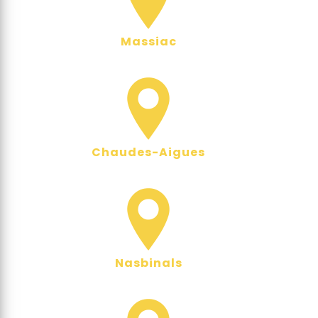
Massiac
Chaudes-Aigues
Nasbinals