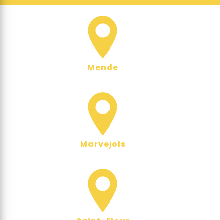
Mende
Marvejols