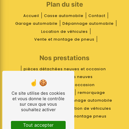
Plan du site
Accueil
Casse automobile
Contact
Garage automobile
Dépannage automobile
Location de véhicules
Vente et montage de pneus
Nos prestations
pièces détachées neuves et occasion
pièces détachées neuves
pièces détachées occasion
mécanique réparation
remorquage
Ce site utilise des cookies
et vous donne le contrôle
casse automobile
dépannage automobile
sur ceux que vous
garage automobile
location de véhicules
souhaitez activer
pneus
vente pneus
montage pneus
Tout accepter