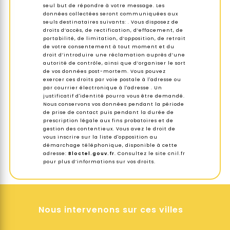
seul but de répondre à votre message. Les
données collectées seront communiquées aux
seuls destinataires suivants: . Vous disposez de
droits d’accès, de rectification, d’effacement, de
portabilité, de limitation, d’opposition, de retrait
de votre consentement à tout moment et du
droit d’introduire une réclamation auprès d’une
autorité de contrôle, ainsi que d’organiser le sort
de vos données post-mortem. Vous pouvez
exercer ces droits par voie postale à l'adresse ou
par courrier électronique à l'adresse . Un
justificatif d'identité pourra vous être demandé.
Nous conservons vos données pendant la période
de prise de contact puis pendant la durée de
prescription légale aux fins probatoires et de
gestion des contentieux. Vous avez le droit de
vous inscrire sur la liste d'opposition au
démarchage téléphonique, disponible à cette
adresse:
Bloctel.gouv.fr
. Consultez le site cnil.fr
pour plus d’informations sur vos droits.
Nous intervenons sur ces villes