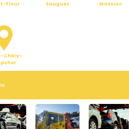
t-Flour
Saugues
Massiac
t-Chély-
Apcher
ns