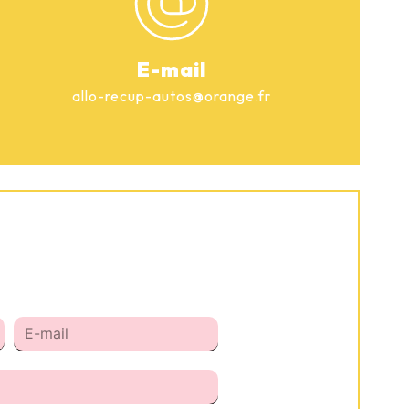
E-mail
allo-recup-autos@orange.fr