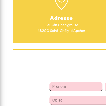
Adresse
Lieu-dit Chenigrouse
48200 Saint-Chély-d'Apcher