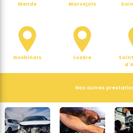
Mende
Marvejols
Sain
Nasbinals
Lozère
Sain
d'
Nos autres prestatio